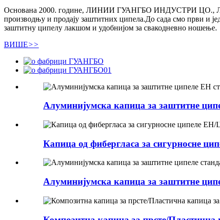
Основана 2000. године, ЛИНИИ ГУАНГБО ИНДУСТРИ ЦО., ЛТД.ко
производњу и продају заштитних ципела.До сада смо први и је
заштитну ципелу лакшом и удобнијом за свакодневно ношење.
ВИШЕ
>>
Алуминијумска капица за заштитне цип
Капица од фибергласа за сигурносне 
Алуминијумска капица за заштитне ци
Композитна капица за прсте/Пластична 