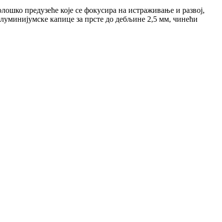
ко предузеће које се фокусира на истраживање и развој,
луминијумске капице за прсте до дебљине 2,5 мм, чинећи