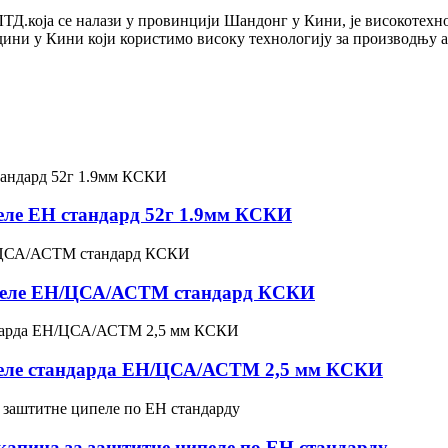
ја се налази у провинцији Шандонг у Кини, је високотехнолош
дини у Кини који користимо високу технологију за производњу а
еле ЕН стандард 52г 1.9мм КСКИ
ципеле ЕН/ЦСА/АСТМ стандард КСКИ
пеле стандарда ЕН/ЦСА/АСТМ 2,5 мм КСКИ
капица за заштитне ципеле по ЕН стандарду