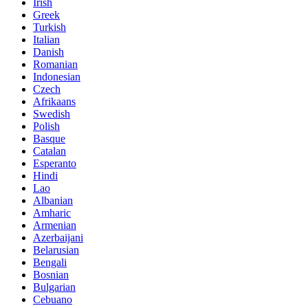
Irish
Greek
Turkish
Italian
Danish
Romanian
Indonesian
Czech
Afrikaans
Swedish
Polish
Basque
Catalan
Esperanto
Hindi
Lao
Albanian
Amharic
Armenian
Azerbaijani
Belarusian
Bengali
Bosnian
Bulgarian
Cebuano