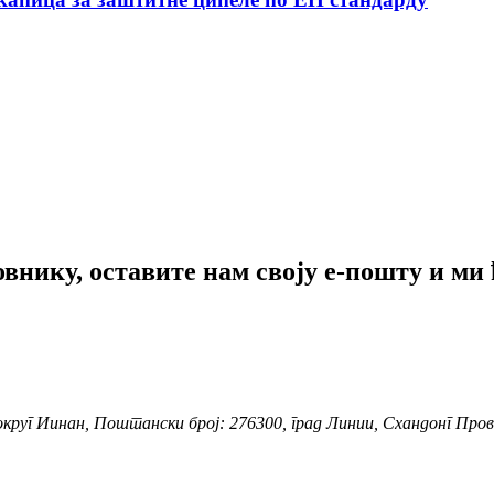
нику, оставите нам своју е-пошту и ми 
 округ Иинан, Поштански број: 276300, град Линии, Схандонг Пров