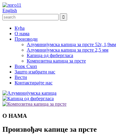
English
Кућа
О нама
Производи
Алуминијумска капица за прсте 52г, 1,9мм
Алуминијумска капица за прсте 2,5 мм
Капица од фибергласа
Композитна капица за прсте
Ворк Схоп
Зашто изабрати нас
Вести
Контактирајте нас
О НАМА
Произвођач капице за прсте