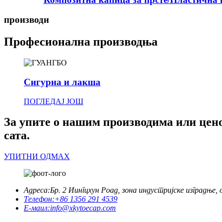
производи
Професионална производња
Сигурна и лакша
ПОГЛЕДАЈ ЈОШ
За упите о нашим производима или ценов
сата.
УПИТНИ ОДМАХ
Адреса:
Бр. 2 Иингцхун Роад, зона индустријске изградње,
Телефон:
+86 1356 291 4539
Е-маил:
info@xkytoecap.com